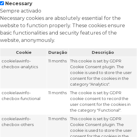
Necessary
Sempre activado
Necessary cookies are absolutely essential for the
website to function properly. These cookies ensure
basic functionalities and security features of the
website, anonymously.
Cookie
Duração
Descrição
cookielawinfo-
11 months
This cookie is set by GDPR
checbox-analytics
Cookie Consent plugin. The
cookie is used to store the user
consent for the cookies in the
category "Analytics".
cookielawinfo-
11 months
The cookie is set by GDPR
checbox-functional
cookie consent to record the
user consent for the cookies in
the category "Functional".
cookielawinfo-
11 months
This cookie is set by GDPR
checbox-others
Cookie Consent plugin. The
cookie is used to store the user
consent for the cookies in the