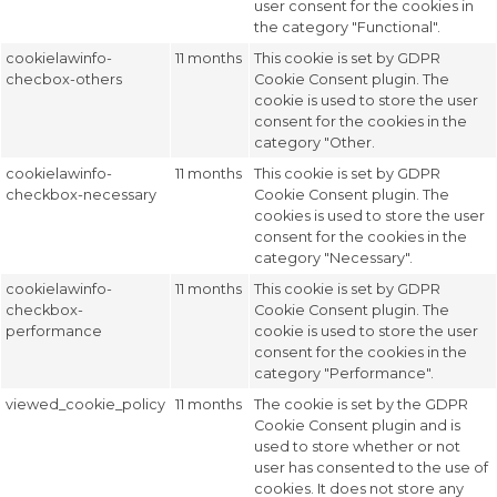
user consent for the cookies in
the category "Functional".
cookielawinfo-
11 months
This cookie is set by GDPR
checbox-others
Cookie Consent plugin. The
cookie is used to store the user
consent for the cookies in the
category "Other.
cookielawinfo-
11 months
This cookie is set by GDPR
checkbox-necessary
Cookie Consent plugin. The
cookies is used to store the user
consent for the cookies in the
category "Necessary".
cookielawinfo-
11 months
This cookie is set by GDPR
checkbox-
Cookie Consent plugin. The
performance
cookie is used to store the user
consent for the cookies in the
category "Performance".
viewed_cookie_policy
11 months
The cookie is set by the GDPR
Cookie Consent plugin and is
used to store whether or not
user has consented to the use of
cookies. It does not store any