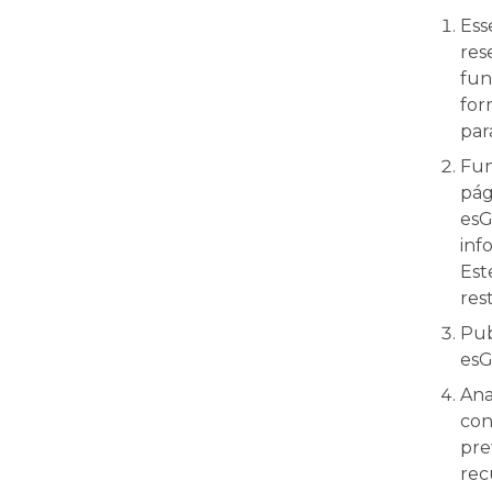
Ess
res
fun
for
par
Fun
pág
esG
inf
Est
res
Pub
esG
Ana
con
pre
rec