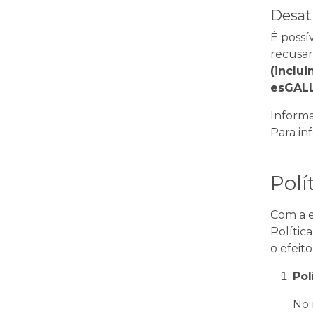
Desat
É possí
recusar
(inclu
esGALL
Informa
Para in
Polí
Com a e
Polític
o efeit
Pol
No 