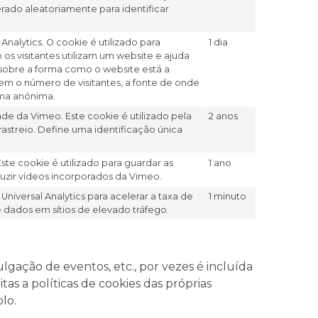
ado aleatoriamente para identificar
Analytics. O cookie é utilizado para
1 dia
s visitantes utilizam um website e ajuda
o sobre a forma como o website está a
uem o número de visitantes, a fonte de onde
rma anónima.
de da Vimeo. Este cookie é utilizado pela
2 anos
astreio. Define uma identificação única
Este cookie é utilizado para guardar as
1 ano
duzir vídeos incorporados da Vimeo.
Universal Analytics para acelerar a taxa de
1 minuto
e dados em sítios de elevado tráfego.
gação de eventos, etc., por vezes é incluída
tas a políticas de cookies das próprias
lo.