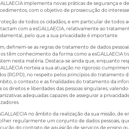
ALLAECIA implementa novas práticas de segurança e def
cedimentos, com o objetivo de prossecução do interesse
roteção de todos os cidadãos, e em particular de todo
tactam com a esGALLAECIA, relativamente ao tratamento
damental, pelo que a sua privacidade é importante.
im, definem-se as regras de tratamento de dados pessoai
os têm conhecimento da forma como a esGALLAECIA trata 
istem nesta matéria. Destaca-se ainda que, enquanto res
ALLAECIA norteia a sua atuação no rigoroso cumprime
os (RGPD), no respeito pelos princípios do tratamento 
mbito, o contexto e as finalidades do tratamento da inf
a os direitos e liberdades das pessoas singulares, valendo
anizativas adequadas capazes de assegurar a privacidad
lizadores.
sGALLAECIA no âmbito da realização da sua missão, de ens
olher regularmente um conjunto de dados pessoais, que 
cução do contrato de aquisição de serviços de ensino qu