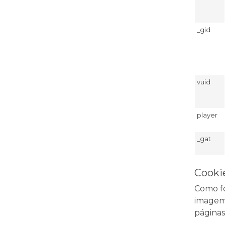
_gid
vuid
player
_gat
Cookie
Como fo
imagem 
páginas