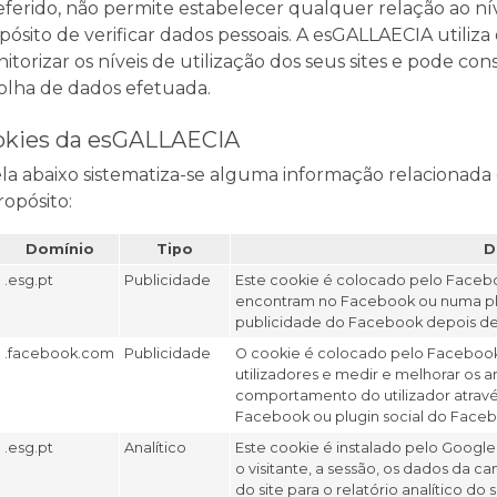
referido, não permite estabelecer qualquer relação ao ní
pósito de verificar dados pessoais. A esGALLAECIA utiliza
itorizar os níveis de utilização dos seus sites e pode con
olha de dados efetuada.
okies da esGALLAECIA
la abaixo sistematiza-se alguma informação relacionada
ropósito:
Domínio
Tipo
D
.esg.pt
Publicidade
Este cookie é colocado pelo Faceb
encontram no Facebook ou numa pla
publicidade do Facebook depois de 
.facebook.com
Publicidade
O cookie é colocado pelo Facebook 
utilizadores e medir e melhorar os 
comportamento do utilizador atravé
Facebook ou plugin social do Face
.esg.pt
Analítico
Este cookie é instalado pelo Google A
o visitante, a sessão, os dados da 
do site para o relatório analítico d