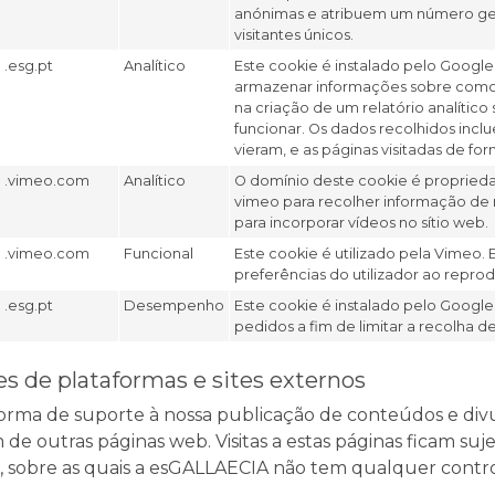
anónimas e atribuem um número ger
visitantes únicos.
.esg.pt
Analítico
Este cookie é instalado pelo Google 
armazenar informações sobre como o
na criação de um relatório analític
funcionar. Os dados recolhidos incl
vieram, e as páginas visitadas de fo
.vimeo.com
Analítico
O domínio deste cookie é proprieda
vimeo para recolher informação de r
para incorporar vídeos no sítio web.
.vimeo.com
Funcional
Este cookie é utilizado pela Vimeo. 
preferências do utilizador ao repro
.esg.pt
Desempenho
Este cookie é instalado pelo Google 
pedidos a fim de limitar a recolha d
s de plataformas e sites externos
rma de suporte à nossa publicação de conteúdos e divul
de outras páginas web. Visitas a estas páginas ficam sujei
, sobre as quais a esGALLAECIA não tem qualquer contro