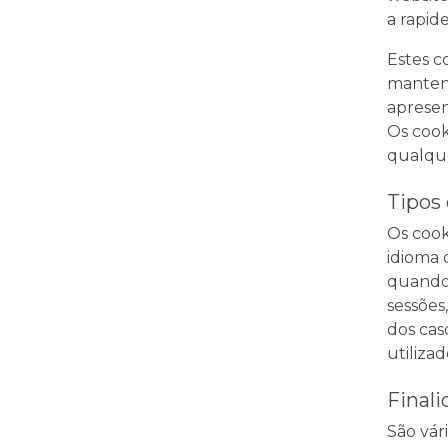
a rapid
Estes c
mantend
apresen
Os cook
qualque
Tipos
Os cook
idioma 
quando 
sessões
dos cas
utilizad
Finali
São vár