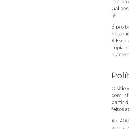
reprodu
Gallaec
lei.
É proib
pessoai
A Escol
cópia, 
element
Polí
O sítio
com in
partir 
feitos 
A esGAL
website