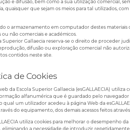
ção e difusão, bem como a sua utilização comercial, se
ia, quaisquer que sejam os meios para tal utilizados, com
ido o armazenamento em computador destes materiais ou
s ou não comerciais e académicos.
a Superior Gallaecia reserva-se o direito de proceder ju
reprodução, difusão ou exploração comercial não autorizad
os contidos neste site.
tica de Cookies
 web da Escola Superior Gallaecia (esGALLAECIA) utiliz
formação alfanumérica que é guardado pelo navegador
do qual um utilizador acedeu à página Web da esGALLAECI
através do equipamento, dos demais acessos feitos atrav
LAECIA utiliza cookies para melhorar o desempenho da 
, eliminando a necessidade de introduzir repetidamen