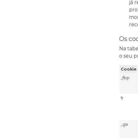
já 
pro
mon
rec
Os co
Na tabe
o seu p
Cookie
_fbp
fr
_ga