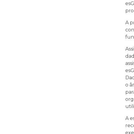
esG
pro
A p
con
fun
Ass
dad
ass
esG
Dad
o â
par
org
uti
A e
rec
exe