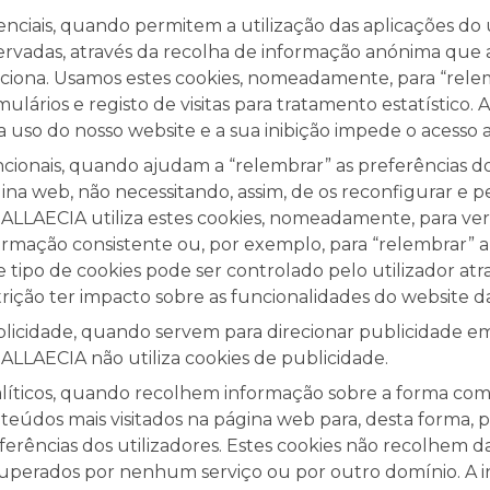
enciais, quando permitem a utilização das aplicações do u
ervadas, através da recolha de informação anónima que 
ciona. Usamos estes cookies, nomeadamente, para “rele
mulários e registo de visitas para tratamento estatístico
a uso do nosso website e a sua inibição impede o acesso
cionais, quando ajudam a “relembrar” as preferências d
ina web, não necessitando, assim, de os reconfigurar e per
ALLAECIA utiliza estes cookies, nomeadamente, para ver
ormação consistente ou, por exemplo, para “relembrar” a 
e tipo de cookies pode ser controlado pelo utilizador at
trição ter impacto sobre as funcionalidades do website 
licidade, quando servem para direcionar publicidade em 
ALLAECIA não utiliza cookies de publicidade.
líticos, quando recolhem informação sobre a forma como u
teúdos mais visitados na página web para, desta forma, p
ferências dos utilizadores. Estes cookies não recolhem 
uperados por nenhum serviço ou por outro domínio. A i