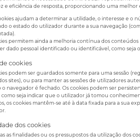
ez e eficiência de resposta, proporcionando uma melhor
ookies ajudam a determinar a utilidade, o interesse e o n
o o estado do utilizador durante a sua navegação (co
tada).
ies permitem ainda a melhoria contínua dos conteúdos 
r dado pessoal identificado ou identificável, como seja
 de cookies
ies podem ser guardados somente para uma sessão (regis
dos sites), ou para manter as sessões de utilizadores a
o navegador é fechado. Os cookies podem ser persisten
, como seja indicar que o utilizador já tomou conhecime
os, os cookies mantêm-se até à data fixada para a sua 
or.
dade dos cookies
ias as finalidades ou os pressupostos da utilização dos 