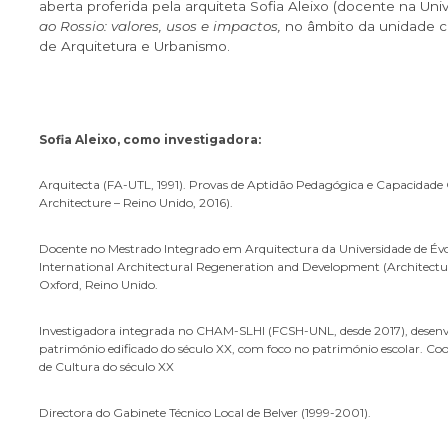
aberta proferida pela arquiteta Sofia Aleixo (docente na Un
ao Rossio: valores, usos e impactos,
no âmbito da unidade c
de Arquitetura e Urbanismo.
Sofia Aleixo, como investigadora:
Arquitecta (FA-UTL, 1991). Provas de Aptidão Pedagógica e Capacidade C
Architecture – Reino Unido, 2016).
Docente no Mestrado Integrado em Arquitectura da Universidade de Év
International Architectural Regeneration and Development (Architectur
Oxford, Reino Unido.
Investigadora integrada no CHAM-SLHI (FCSH-UNL, desde 2017), desenvol
património edificado do século XX, com foco no património escolar. Coord
de Cultura do século XX
Directora do Gabinete Técnico Local de Belver (1999-2001).