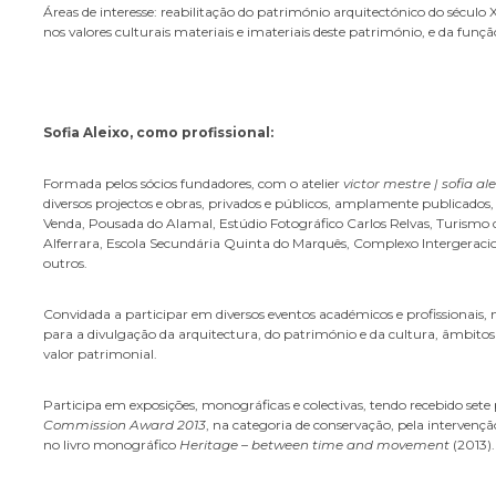
Áreas de interesse: reabilitação do património arquitectónico do século
nos valores culturais materiais e imateriais deste património, e da funçã
Sofia Aleixo, como profissional:
Formada pelos sócios fundadores, com o atelier
victor mestre | sofia al
diversos projectos e obras, privados e públicos, amplamente publicados,
Venda, Pousada do Alamal, Estúdio Fotográfico Carlos Relvas, Turism
Alferrara, Escola Secundária Quinta do Marquês, Complexo Intergeracio
outros.
Convidada a participar em diversos eventos académicos e profissionais, 
para a divulgação da arquitectura, do património e da cultura, âmbitos
valor patrimonial.
Participa em exposições, monográficas e colectivas, tendo recebido sete
Commission Award 2013
, na categoria de conservação, pela intervenç
no livro monográfico
Heritage – between time and movement
(2013).