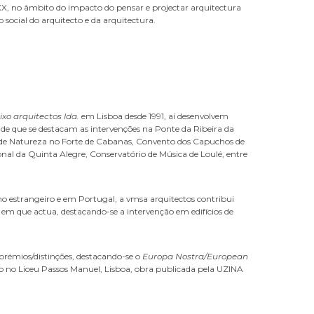
 XX, no âmbito do impacto do pensar e projectar arquitectura
o social do arquitecto e da arquitectura.
eixo arquitectos lda.
em Lisboa desde 1991, aí desenvolvem
 de que se destacam as intervenções na Ponte da Ribeira da
o de Natureza no Forte de Cabanas, Convento dos Capuchos de
nal da Quinta Alegre, Conservatório de Música de Loulé, entre
no estrangeiro e em Portugal, a vmsa arquitectos contribui
 em que actua, destacando-se a intervenção em edifícios de
 prémios/distinções, destacando-se o
Europa Nostra/European
ão no Liceu Passos Manuel, Lisboa, obra publicada pela UZINA