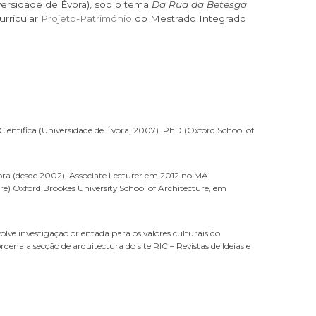
iversidade de Évora), sob o tema
Da Rua da Betesga
urricular
Projeto-Património
do Mestrado Integrado
ientífica (Universidade de Évora, 2007). PhD (Oxford School of
ora (desde 2002), Associate Lecturer em 2012 no MA
e) Oxford Brookes University School of Architecture, em
ve investigação orientada para os valores culturais do
ena a secção de arquitectura do site RIC – Revistas de Ideias e