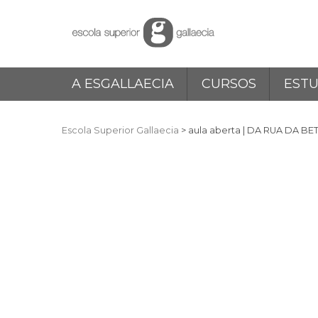
Skip
to
content
A ESGALLAECIA
CURSOS
EST
Escola Superior Gallaecia
>
aula aberta | DA RUA DA B