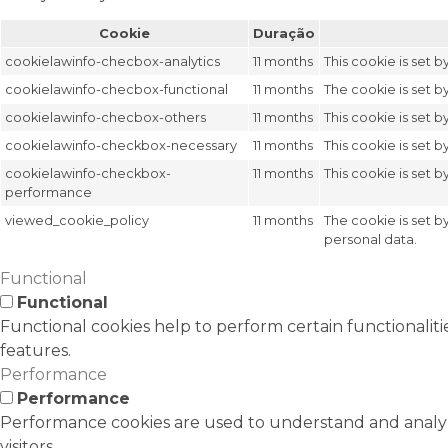
Cookie
Duração
cookielawinfo-checbox-analytics
11 months
This cookie is set 
cookielawinfo-checbox-functional
11 months
The cookie is set b
cookielawinfo-checbox-others
11 months
This cookie is set 
cookielawinfo-checkbox-necessary
11 months
This cookie is set 
cookielawinfo-checkbox-
11 months
This cookie is set 
performance
viewed_cookie_policy
11 months
The cookie is set b
personal data.
Functional
Functional
Functional cookies help to perform certain functionaliti
features.
Performance
Performance
Performance cookies are used to understand and analyze
visitors.