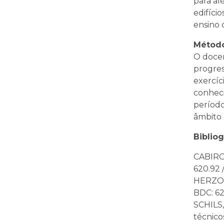
para al
edifíci
ensino 
Método
O docen
progres
exercíc
conheci
período
âmbito 
Bibliog
CABIROL
620.92 /
HERZOG
BDC: 62
SCHILS, 
técnicos