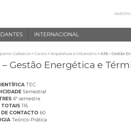
INVESTI
UDANTES
INTERNACIONAL
perior Gallaecia
>
Cursos
>
Arquitetura e Urbanismo
>
A36 – Gestão En
 – Gestão Energética e Térmi
IENTÍFICA
TEC
DICIDADE
Semestral
TRES
6º semestre
 TOTAIS
116
 DE CONTACTO
60
OGIA
Teórico-Prática