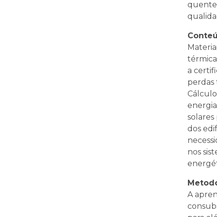
quente 
qualida
Conteú
Materia
térmica
a certi
perdas 
Cálculo
energia
solares
dos edi
necessi
nos sis
energét
Metodo
A apre
consubs