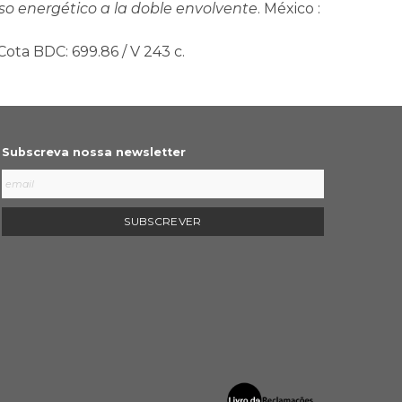
rso energético a la doble envolvente
. México :
 Cota BDC: 699.86 / V 243 c.
Subscreva nossa newsletter