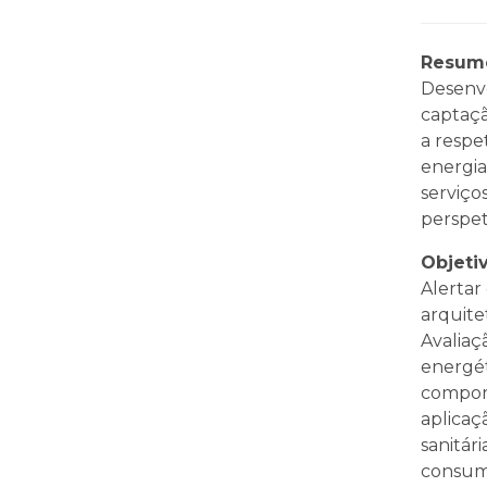
Resum
Desenvo
captaçã
a respe
energia
serviço
perspet
Objeti
Alertar
arquite
Avaliaç
energét
comport
aplicaç
sanitári
consumo