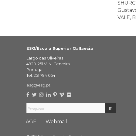
SHURCLI
Gustavo 
VALE, B
ESG/Escola Superior Gallaecia
Largo das Oliveiras
4920-251 V. N. Cerveira
Portugal
Tel. 251 794 054
esg@esg.pt
AGE
Webmail