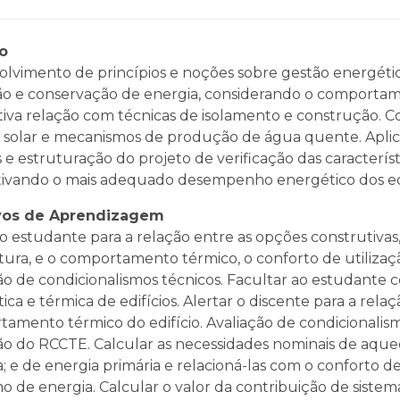
o
lvimento de princípios e noções sobre gestão energética
o e conservação de energia, considerando o comportam
tiva relação com técnicas de isolamento e construção. C
 solar e mecanismos de produção de água quente. Aplica
s e estruturação do projeto de verificação das caracter
ivando o mais adequado desempenho energético dos edi
vos de Aprendizagem
 o estudante para a relação entre as opções construtivas
tura, e o comportamento térmico, o conforto de utilizaç
ão de condicionalismos técnicos. Facultar ao estudante
ica e térmica de edifícios. Alertar o discente para a rel
amento térmico do edifício. Avaliação de condicionalism
ão do RCCTE. Calcular as necessidades nominais de aqu
a; e de energia primária e relacioná-las com o conforto de
 de energia. Calcular o valor da contribuição de sistem