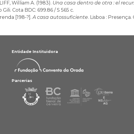
FF, William A. (1983).
Una casa dentro de otra : el recu
Gili. Cota BDC: 699.86 / S 565 c.
renda [198-?].
A casa autossuficiente
. Lisboa : Presença.
Entidade Instituidora
Parcerias