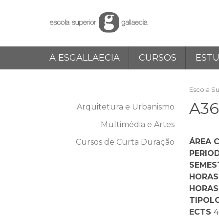
Skip
to
content
A ESGALLAECIA
CURSOS
EST
Escola Su
A36
Arquitetura e Urbanismo
Multimédia e Artes
ÁREA C
Cursos de Curta Duração
PERIO
SEMES
HORAS
HORAS
TIPOL
ECTS
4