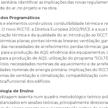
sanitária. Identificar as implicações das novas regulamen
de do ar, no projeto e na obra.
dos Programáticos
is e elementos construtivos: condutibilidade térmica e re
. O novo RCCTE: a Diretiva Europeia 2002/91/CE e a sua 
ficação térmica e da qualidade do ar; introdução ao RCC
térmicas planas; pontes térmicas lineares; ventilação; ga
 das necessidades de arrefecimento: perdas térmicas; ga
 para a produção de AQS; eficiência dos equipamentos; c
 para a produção de AQS; utilização do programa “SOLTE
fícios: necessidades nominais de aquecimento e de arre
dades nominais de energia primária. Implicações do RCC
temas de ventilação e climatização; compatibilização co
ica/funcional dos edifícios.
logia de Ensino
ndizagem assenta num quadro metodológico teórico-pr
tanciados em sessões teóricas, principalmente direcion