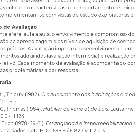
ém do ensino assenta na experimentação prática de prob
os, verificando características do comportamento térmic
complementam-se com visitas de estudo exploratórias e v
 de Avaliação
te afere, aula a aula, o envolvimento e compromisso do 
são da aprendizagem e os níveis de aquisição de conhe
ios práticos. A avaliação implica o desenvolvimento e en
mentos adquiridos (avaliação intermédia) e realização de 
 letivo. Cada momento de avaliação é acompanhado po
das problemáticas a dar resposta.
rafia
, Thierry (1982).
O aquecimento das habitações e a ene
 C 115 a.
, Thomas (1984).
Habiller de verre et de bois
. Lausanne
0.9 / H 124.
Erich (1978-[19–?]).
Estanquidad e impermeabilizacion e
 asociados, Cota BDC: 699.8 / E 82 / V. 1, 2 e 3.