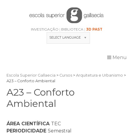
Skip
to
content
INVESTIGAÇÃO
BIBLIOTECA
3D PAST
SELECT LANGUAGE
Menu
Escola Superior Gallaecia
>
Cursos
>
Arquitetura e Urbanismo
>
A23 – Conforto Ambiental
A23 – Conforto
Ambiental
ÁREA CIENTÍFICA
TEC
PERIODICIDADE
Semestral