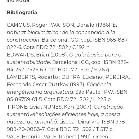
individual.
Bibliografia
CAMOUS, Roger ; WATSON, Donald (1986).
El
habitat bioclimático : de la concepción a la
construcción
. Barcelona : GG, cop.. ISBN 968-887-
022-6. Cota BDC: 72 : 502 / C 192 h.
EDWARDS, Brian (2008).
O guia básico para a
sustentabilidade
. Barcelona : GG, cop.. ISBN 978-
84-252-2326-6. Cota BDC: 72 : 502 / E 26 g.
LAMBERTS, Roberto ; DUTRA, Luciano ; PEREIRA,
Fernando Oscar Ruttkay (1997).
Eficiência
energética na arquitetura
. São Paulo : PW. ISBN
85-86759-01-5. Cota BDC: 72 : 502 / L 223 e.
TIRONE, Livia ; NUNES, Ken (2007).
Construção
sustentável: soluções eficientes hoje, a nossa
riqueza de amanhã
. Lisboa : Dinalivro. ISBN 978-
989-20-0883-7. Cota BDC: 72 : 502 / T 517 c.
VALE, Brenda ; VALE, Robert (1991).
Green