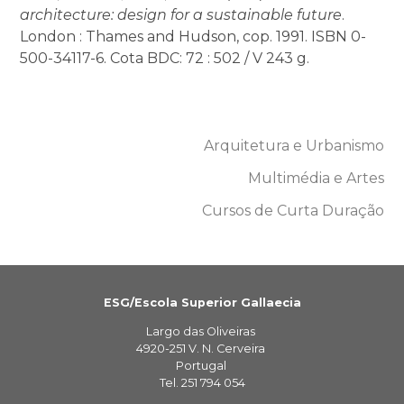
architecture: design for a sustainable future
.
London : Thames and Hudson, cop. 1991. ISBN 0-
500-34117-6. Cota BDC: 72 : 502 / V 243 g.
Arquitetura e Urbanismo
Multimédia e Artes
Cursos de Curta Duração
ESG/Escola Superior Gallaecia
Largo das Oliveiras
4920-251 V. N. Cerveira
Portugal
Tel. 251 794 054